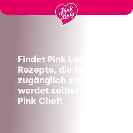
Saltare il
contenuto
Findet Pink Lady®-
Rezepte, die für alle
zugänglich sind, und
werdet selbst ein
Pink Chef!