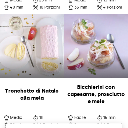
Medio
25 min
Medio
15 min
40 min
10 Porzioni
35 min
4 Porzioni
Bicchierini con
Tronchetto di Natale
capesante, prosciutto
alla mela
e mele
Medio
1h
Facile
15 min
30 min
6 Porzioni
5 min
4 Porzioni