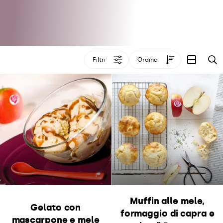
Filtri
Ordina
C
Muffin alle mele,
Gelato con
formaggio di capra e
mascarpone e mele