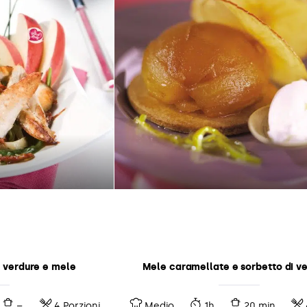
n verdure e mele
Mele caramellate e sorbetto di v
–
4 Porzioni
Medio
1h
20 min