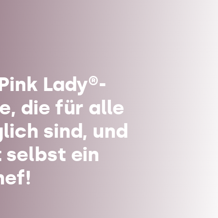
 Pink Lady®-
, die für alle
lich sind, und
 selbst ein
hef!