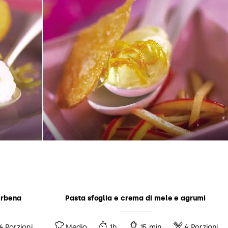
erbena
Pasta sfoglia e crema di mele e agrumi
4 Porzioni
Medio
1h
15 min
4 Porzioni