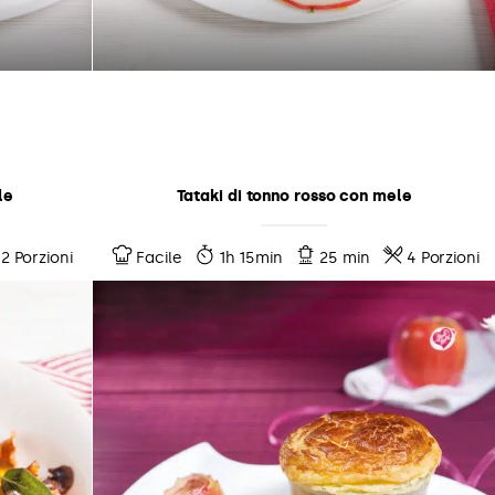
le
Tataki di tonno rosso con mele
12 Porzioni
Facile
1h 15min
25 min
4 Porzioni