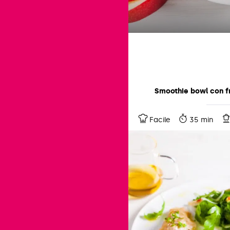
Smoothie bowl con fr
Facile
35 min