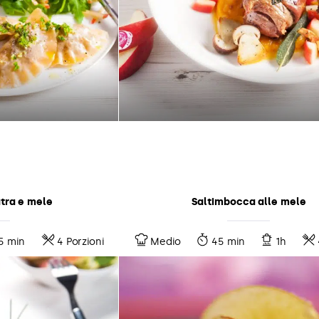
atra e mele
Saltimbocca alle mele
5 min
4 Porzioni
Medio
45 min
1h