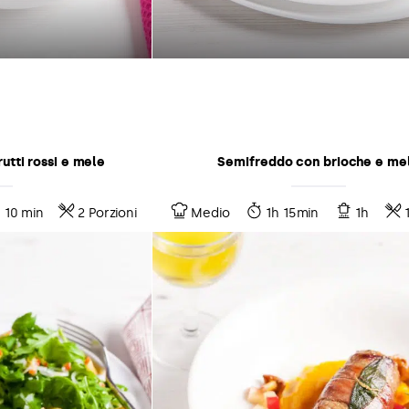
utti rossi e mele
Semifreddo con brioche e me
10 min
2 Porzioni
Medio
1h 15min
1h