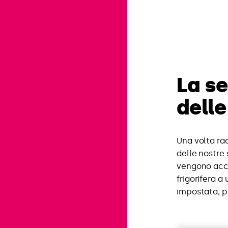
La s
dell
Una volta ra
delle nostre 
vengono accu
frigorifera 
impostata, pr