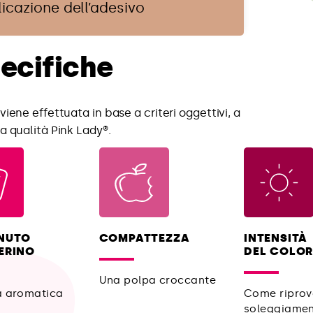
icazione dell’adesivo
pecifiche
viene effettuata in base a criteri oggettivi, a
a qualità Pink Lady®.
NUTO
COMPATTEZZA
INTENSITÀ
ERINO
DEL COLOR
Una polpa croccante
à aromatica
Come riprov
soleggiamen