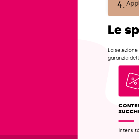
Appl
t
i
c
Le s
a
La selezione 
garanzia dell
CONTE
ZUCCH
Intensit