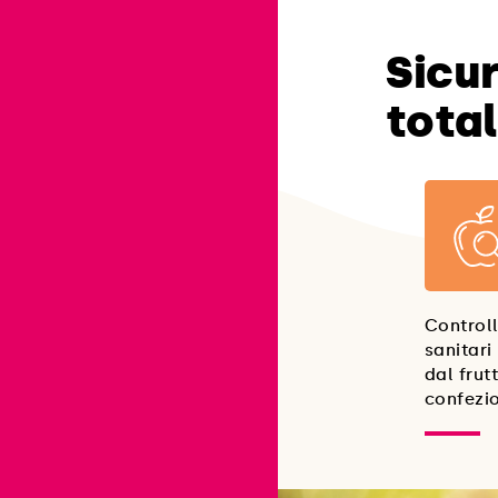
Sicu
tota
Controll
sanitari
dal frut
confezi