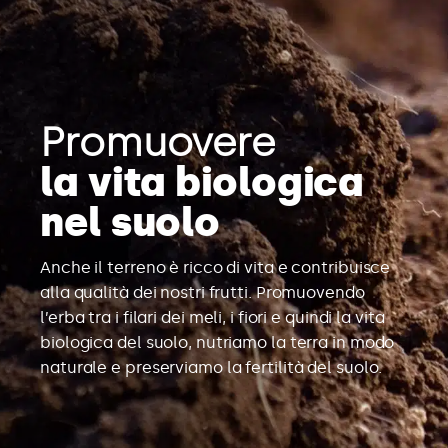
Promuovere
la vita biologica
nel suolo
Anche il terreno è ricco di vita e contribuisce
alla qualità dei nostri frutti. Promuovendo
l’erba tra i filari dei meli, i fiori e quindi la vita
biologica del suolo, nutriamo la terra in modo
naturale e preserviamo la fertilità del suolo.