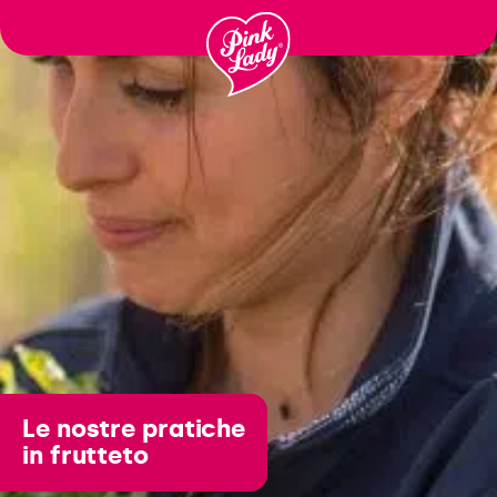
Saltare il
contenuto
Le nostre pratiche
in frutteto