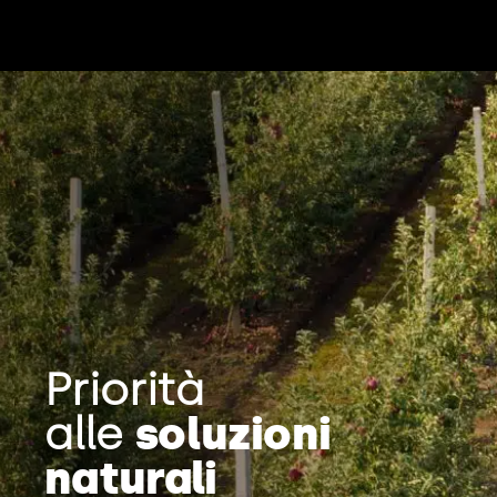
Priorità
alle
soluzioni
naturali