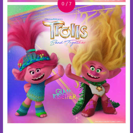
0
/
7