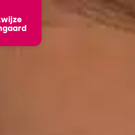
wijze
mgaard