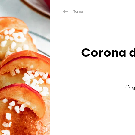
Torna
Corona d
M