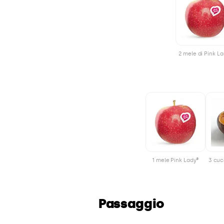
2 mele di Pink L
1 mele Pink Lady®
3 cuc
Passaggio