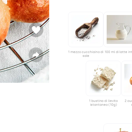
2
v
o
1 mezzo cucchiaino di
100 ml di latte in
t
sale
C
o
i
n
d
i
v
i
d
i
1 bustina di lievito
2 ou
istantaneo (10g)