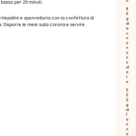
o
basso per 20 minuti.
8
0
intiepidire e spennellarla con la confettura di
g
di
. Disporre le mele sulla corona e servire.
b
u
rr
o
n
o
n
s
al
a
t
o
5
0
0
g
di
f
a
ri
n
a