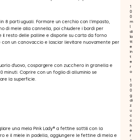
1
0
0
 in 8 parti uguali. Formare un cerchio con l’impasto,
m
l
o di mele alla cannella, poi chiudere i bordi per
di
il resto delle palline e disporle su carta da forno
la
tt
 con un canovaccio e lasciar lievitare nuovamente per
e
in
t
e
tuorlo d’uovo, cospargere con zucchero in granella e
r
o
 minuti. Coprire con un foglio di alluminio se
are la superficie.
1
0
0
g
di
z
u
c
c
h
iare una mela Pink Lady® a fettine sottili con la
e
ro e il miele in padella, aggiungere le fettine di mela e
r