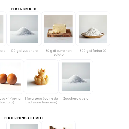
PER LA BRIOCHE
tero
100 g di zucchero
80 g di burro non
500 g di farina 00
salato
ova + 1 (per la
1 fava seca (come da
Zucchero a velo
doratura)
tradizione francese)
PER IL RIPIENO ALLE MELE