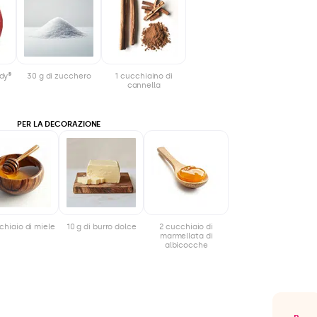
ady®
30 g di zucchero
1 cucchiaino di
cannella
PER LA DECORAZIONE
chiaio di miele
10 g di burro dolce
2 cucchiaio di
marmellata di
albicocche