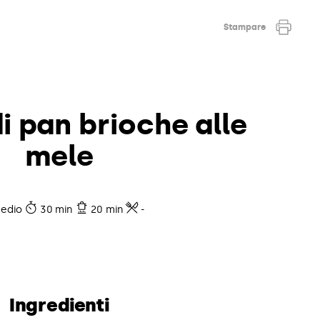
Stampare
i pan brioche alle
mele
edio
30 min
20 min
-
Ingredienti