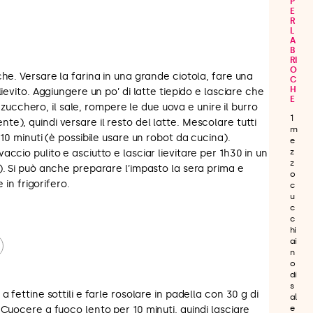
P
E
R
L
A
B
RI
O
che. Versare la farina in una grande ciotola, fare una
C
H
lievito. Aggiungere un po’ di latte tiepido e lasciare che
E
lo zucchero, il sale, rompere le due uova e unire il burro
1
e), quindi versare il resto del latte. Mescolare tutti
m
 10 minuti (è possibile usare un robot da cucina).
e
z
ccio pulito e asciutto e lasciar lievitare per 1h30 in un
z
). Si può anche preparare l’impasto la sera prima e
o
e in frigorifero.
c
u
c
c
hi
ai
n
o
di
s
 fettine sottili e farle rosolare in padella con 30 g di
al
e
 Cuocere a fuoco lento per 10 minuti, quindi lasciare