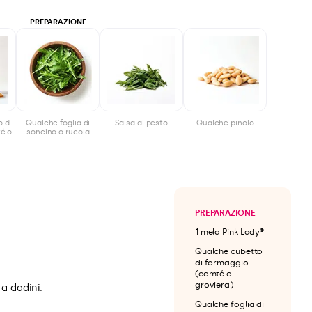
PREPARAZIONE
 di
Qualche foglia di
Salsa al pesto
Qualche pinolo
é o
soncino o rucola
PREPARAZIONE
1 mela Pink Lady®
Qualche cubetto
di formaggio
(comté o
groviera)
 a dadini.
Qualche foglia di