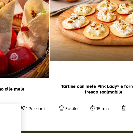
Tartine con mele Pink Lady® e for
o alle mele
fresco spalmabile
10 min
1 Porzioni
Facile
15 min
-