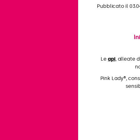
Pubblicato il 03.
In
Le
api
, alleate 
no
Pink Lady®, cons
sensi