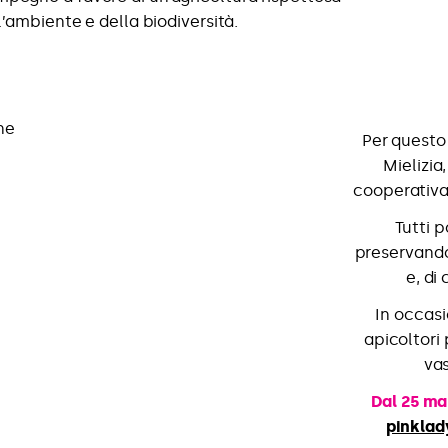
l’ambiente e della biodiversità.
Per questo
Mielizia
cooperativa 
Tutti 
preservando 
e, di
In occasi
apicoltori
vas
Dal 25 mar
pinklad