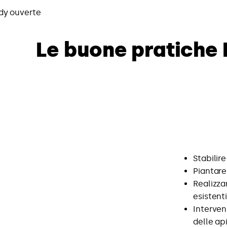
Le buone pratiche 
Stabilire
Piantare
Realizza
esistent
Interveni
delle ap