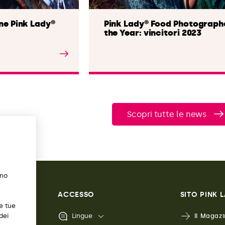
one Pink Lady®
Pink Lady® Food Photograph
the Year: vincitori 2023
Leggi l'articolo
Scopri tutte le news
ano
ACCESSO
SITO PINK 
e tue
dei
Lingue
Il Magazi