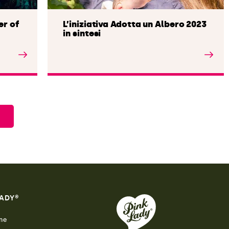
er of
L’iniziativa Adotta un Albero 2023
in sintesi
Leggi l'articolo
LADY®
ne